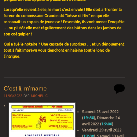
Lorsqu’elle
revient
à
elle
, le mort
s’est
envolé
! Elle doit affronter la
fureur
du commissaire Grandin
dit
“
tièsse
di
fièr
”
en
qui
elle
reconnaît
un
copain
de jeunesse ! Ensemble,
ils
vont
mener
l’enquête
…
ou
plutôt
elle
met
régulièrement
des
bâtons
dans les jambes de
son
coéquipier
!
Qui a
tué
le
notaire
? Une cascade de surprises … et un dénouement
tout à fait
imprévu
vous
tiendront
en
haleine
tout le long de
l’intrigue
.
C’est li, m’mame
11/03/2022
PAR
MICHEL G
Samedi 23 avril 2022
(
19h30
), Dimanche 24
avril 2022 (
16h00
)
Vendredi 29 avril 2022
(
19h30
), Samedi 30 avril