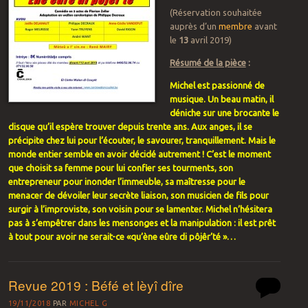
(Réservation souhaitée
auprès d’un
membre
avant
le
13
avril 2019)
Résumé de la pièce
:
Michel est passionné de
musique. Un beau matin, il
déniche sur une brocante le
disque qu’il espère trouver depuis trente ans. Aux anges, il se
précipite chez lui pour l’écouter, le savourer, tranquillement. Mais le
monde entier semble en avoir décidé autrement ! C’est le moment
que choisit sa femme pour lui confier ses tourments, son
entrepreneur pour inonder l’immeuble, sa maîtresse pour le
menacer de dévoiler leur secrète liaison, son musicien de fils pour
surgir à l’improviste, son voisin pour se lamenter. Michel n’hésitera
pas à s’empêtrer dans les mensonges et la manipulation : il est prêt
à tout pour avoir ne serait-ce «qu’
ène
eûre
di
pôjêr’té
»…
Revue 2019 : Béfé et lèyî dîre
19/11/2018
PAR
MICHEL G