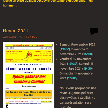
Quelle surprise quand il découvre que sa mère est devenue… un
homme…
Revue 2021
22/09/2021
PAR
MICHEL G
Samedi 6 novembre 2021
(
19h30
), Dimanche 7
novembre 2021 (
16h00
)
Vendredi 12 novembre
2021 (
19h30
), Samedi 13
novembre 2021 (
19h30
),
Dimanche 14 novembre
2021 (
16h00
)
Nous vous proposons une
revue « Djoute, pèkèt èt
dès rawètes à Couillet » .
La représentation sera
gratuite.