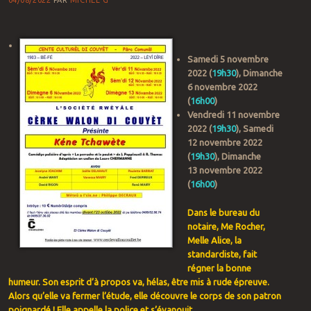
Samedi 5 novembre
2022 (
19h30
), Dimanche
6 novembre 2022
(
16h00
)
Vendredi 11 novembre
2022 (
19h30
), Samedi
12 novembre 2022
(
19h30
), Dimanche
13 novembre 2022
(
16h00
)
Dans le bureau du
notaire
, Me Rocher,
Melle
Alice, la
standardiste
, fait
régner
la bonne
humeur
. Son esprit
d’à
propos
va
, hélas,
être
mis à rude
épreuve
.
Alors
qu’elle
va
fermer
l’étude
,
elle
découvre
le corps de son patron
poignardé
! Elle
appelle
la police et
s’évanouit
.