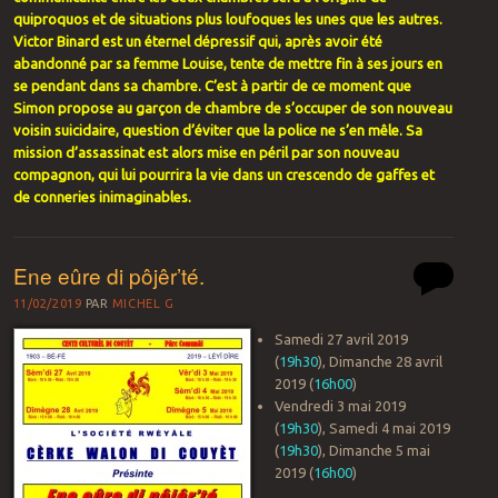
quiproquos et de situations plus loufoques les unes que les autres.
Victor Binard est un éternel dépressif qui, après avoir été
abandonné par sa femme Louise, tente de mettre fin à ses jours en
se pendant dans sa chambre. C’est à partir de ce moment que
Simon propose au garçon de chambre de s’occuper de son nouveau
voisin suicidaire, question d’éviter que la police ne s’en mêle. Sa
mission d’assassinat est alors mise en péril par son nouveau
compagnon, qui lui pourrira la vie dans un crescendo de gaffes et
de conneries inimaginables.
Ene eûre di pôjêr’té.
11/02/2019
PAR
MICHEL G
Samedi 27 avril 2019
(
19h30
), Dimanche 28 avril
2019 (
16h00
)
Vendredi 3 mai 2019
(
19h30
), Samedi 4 mai 2019
(
19h30
), Dimanche 5 mai
2019 (
16h00
)