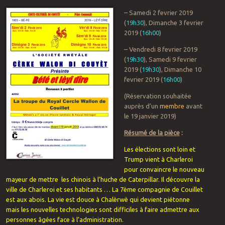
– Samedi 2 fevrier 2019
(
19h30
), Dimanche 3 fevrier
2019 (
16h00
)
– Vendredi 8 fevrier 2019
(
19h30
), Samedi 9 fevrier
2019 (
19h30
), Dimanche 10
fevrier 2019 (
16h00
)
(Réservation souhaitée
auprès d’un
membre
avant
le 19 janvier 2019)
Résumé de la pièce
:
Les élections sont loin et
Trump vient à Charleroi
pour convaincre le nouveau
mayeur de mettre les chinois à l’huche de Caterpillar. Il découvre la
ville de Charleroi et ses habitants … La 7ème compagnie de Couillet
est aux abois. La vie est douce à Chalèrwè qui devient piétonne
mais les nouvelles technologies sont difficiles à faire admettre aux
personnes âgées face à l’administration.