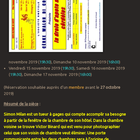
novembre 2019 (
19h30
), Dimanche 10 novembre 2019 (
16h00
)
Vendredi 15 novembre 2019 (
19h30
), Samedi 16 novembre 2019
(
19h30
), Dimanche 17 novembre 2019 (
16h00
)
(Réservation souhaitée auprès d’un
membre
avant le
27 octobre
2019)
Résumé de la pièce
:
Simon Milan est un tueur à gages qui compte accomplir sa besogne
à partir de la fenêtre de la chambre de son hôtel. Dans la chambre
voisine se trouve Victor Binard qui est venu pour photographier
celui que son voisin de chambre veut éliminer. Une porte
communicante entre les deux chambres sera à l’origine de