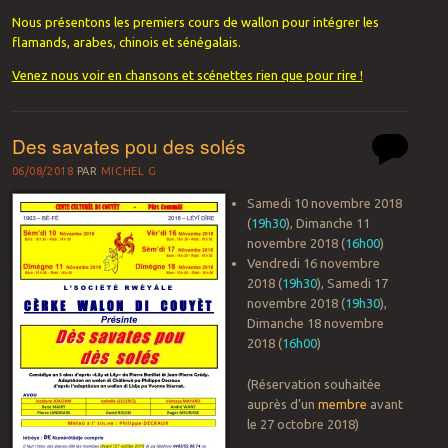
Nous présentons les premiers cours de wallon pour intégrer les
flamands, arabes, chinois et sénégalais.
Venez nous voir en chansons et scénettes rien que pour rire !
Des savates pou des solés
06/08/2018
PAR
MICHEL G
Samedi 10 novembre 2018
(
19h30
), Dimanche 11
novembre 2018 (
16h00
)
Vendredi 16 novembre
2018 (
19h30
), Samedi 17
novembre 2018 (
19h30
),
Dimanche 18 novembre
2018 (
16h00
)
(Réservation souhaitée
auprès d’un
membre
avant
le 27 octobre 2018)