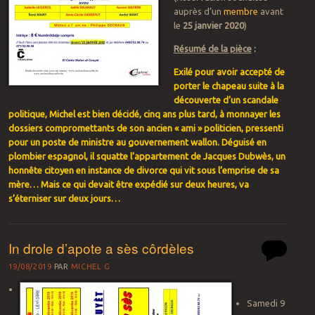
auprès d’un
membre
avant
le
25 janvier 2020
)
Résumé de la pièce
:
Exilé pour avoir accepté de
porter le chapeau suite à la
découverte d’un scandale
politique, Michel est bien décidé, cinq ans plus tard, à monnayer les
dossiers compromettants de son ancien « ami » politicien, pressenti
pour un poste de ministre au gouvernement wallon. Déguisé en
plombier espagnol, il squatte l’appartement de Jacques Dubwès, un
honnête citoyen en instance de divorce qui vit sous l’emprise de sa
mère… Mais ce qui devait être expédié sur deux heures, va
s’éterniser sur deux jours…
In drole d’apote a sès côrdèles
19/08/2019
PAR
MICHEL G
Samedi 9