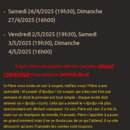
Samedi 26/4/2025 (19h30), Dimanche
27/4/
2025 (16h00)
Vendredi 2/5/
2025
(19h30), Samedi
3/5/
2025
(19h30), Dimanche
4/5/2
025
(16h00)
divant
II faut r’tènu sès places dilé lès mambes
l’
20/4/2
02
5
èt pa tèlèfone
049
7
/
05
.
88
.
06
Si Pière vous invite un soir à souper, méfiez-vous ! Pière a une
spécialité : èl soupér d’djodjos ! Un souper qui a lieu une fois par
semaine et dont le principe est tout simple : chaque invité doit
amener un « djodjo » (con). Celui qui a amené le « djodjo » le plus
spectaculaire est déclaré vainqueur. Ce soir, Pière est ravi. Il a mis la
main sur un champion du monde, Françwès. Pière s’apprête à passer
un grand moment mais il ne se doute pas de ce qui l’attend. Il va vite
découvrir qu’avec Françwès les soirées sont toujours