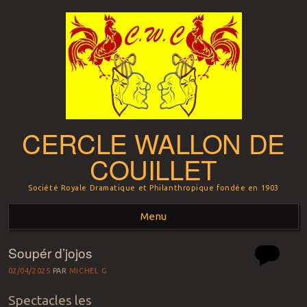
CERCLE WALLON DE
COUILLET
Société Royale Dramatique et Philanthropique fondée en 1903
Menu
Soupér d’jojos
Aller au contenu principal
02/04/2025
PAR
MICHEL G
Spectacles les