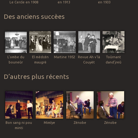
Le Cercle en 1908
en 1913
en 1933
Des anciens succèes
L’ombe du
El mèdcén
Martine 1952
Revue Ah v’là
Toûrnant
bouneûr
maugrè
Couyèt
dand’jreû
D’autres plus récents
Bon sang ni pou
Mimîye
Zénobe
Zénobe
minti