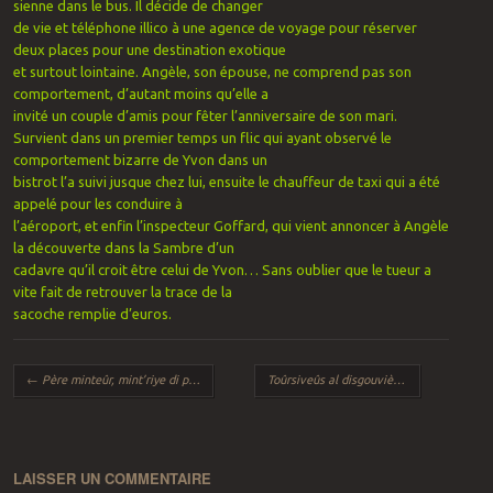
sienne dans le bus. Il décide de changer
de vie et téléphone illico à une agence de voyage pour réserver
deux places pour une destination exotique
et surtout lointaine. Angèle, son épouse, ne comprend pas son
comportement, d’autant moins qu’elle a
invité un couple d’amis pour fêter l’anniversaire de son mari.
Survient dans un premier temps un flic qui ayant observé le
comportement bizarre de Yvon dans un
bistrot l’a suivi jusque chez lui, ensuite le chauffeur de taxi qui a été
appelé pour les conduire à
l’aéroport, et enfin l’inspecteur Goffard, qui vient annoncer à Angèle
la découverte dans la Sambre d’un
cadavre qu’il croit être celui de Yvon… Sans oublier que le tueur a
vite fait de retrouver la trace de la
sacoche remplie d’euros.
Navigation des articles
←
Père minteûr, mint’riye di pére
Toûrsiveûs al disgouviène
→
LAISSER UN COMMENTAIRE