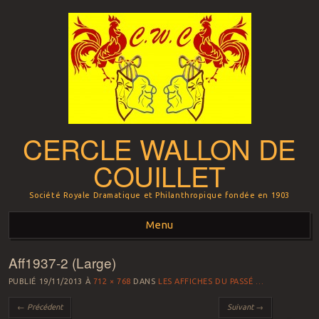
CERCLE WALLON DE
COUILLET
Société Royale Dramatique et Philanthropique fondée en 1903
Menu
Aff1937-2 (Large)
Aller au contenu principal
PUBLIÉ
19/11/2013
À
712 × 768
DANS
LES AFFICHES DU PASSÉ …
← Précédent
Suivant →