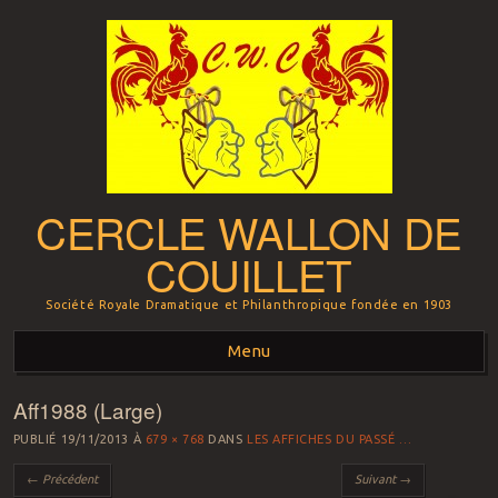
CERCLE WALLON DE
COUILLET
Société Royale Dramatique et Philanthropique fondée en 1903
Menu
Aff1988 (Large)
Aller au contenu principal
PUBLIÉ
19/11/2013
À
679 × 768
DANS
LES AFFICHES DU PASSÉ …
← Précédent
Suivant →