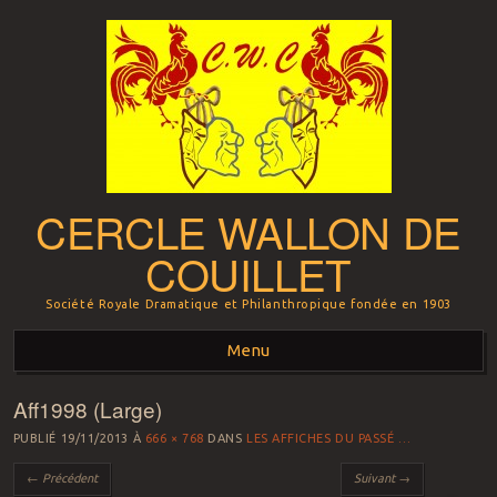
CERCLE WALLON DE
COUILLET
Société Royale Dramatique et Philanthropique fondée en 1903
Menu
Aff1998 (Large)
Aller au contenu principal
PUBLIÉ
19/11/2013
À
666 × 768
DANS
LES AFFICHES DU PASSÉ …
← Précédent
Suivant →