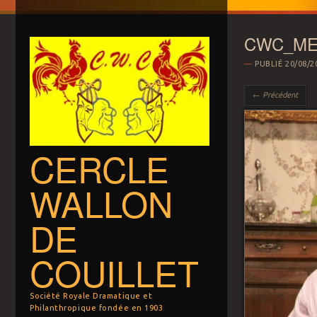
CWC_ME
PUBLIÉ
20/08/2
← Précédent
CERCLE
WALLON
DE
COUILLET
Société Royale Dramatique et
Philanthropique fondée en 1903