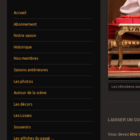
Menu
Aller au contenu principal
Accueil
Abonnement
Notre saison
Historique
Nos membres
Saisons antérieures
Les photos
Les rétroliens s
Autour de la scène
Les décors
Les Losses
LAISSER UN C
Souvenirs
Vous devez
être 
Les affiches du passé …