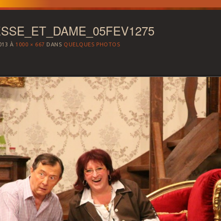
SSE_ET_DAME_05FEV1275
013
À
1000 × 667
DANS
QUELQUES PHOTOS