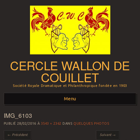
CERCLE WALLON DE
COUILLET
Société Royale Dramatique et Philanthropique fondée en 1903
Menu
IMG_6103
Aller au contenu principal
PUBLIÉ
28/02/2016
À
3543 × 2362
DANS
QUELQUES PHOTOS
← Précédent
Suivant →