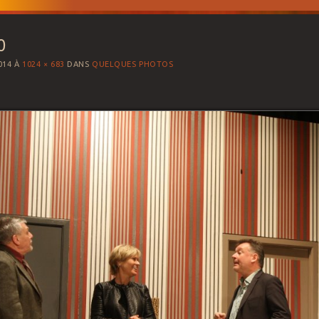
0
014
À
1024 × 683
DANS
QUELQUES PHOTOS