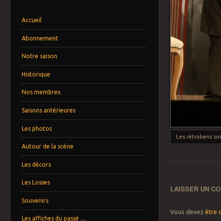
Menu
Aller au contenu principal
Accueil
Abonnement
Notre saison
Historique
Nos membres
Saisons antérieures
Les photos
Les rétroliens s
Autour de la scène
Les décors
Les Losses
LAISSER UN C
Souvenirs
Vous devez
être 
Les affiches du passé …