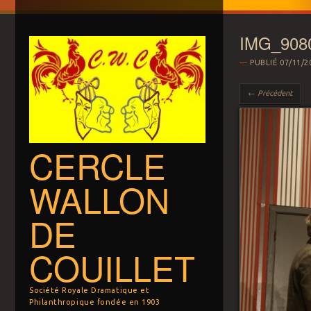
IMG_908
PUBLIÉ
07/11/2
← Précédent
CERCLE
WALLON
DE
COUILLET
Société Royale Dramatique et
Philanthropique fondée en 1903