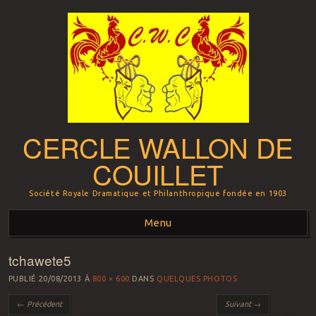
CERCLE WALLON DE
COUILLET
Société Royale Dramatique et Philanthropique fondée en 1903
Menu
tchawete5
Aller au contenu principal
PUBLIÉ
20/08/2013
À
800 × 600
DANS
QUELQUES PHOTOS
← Précédent
Suivant →